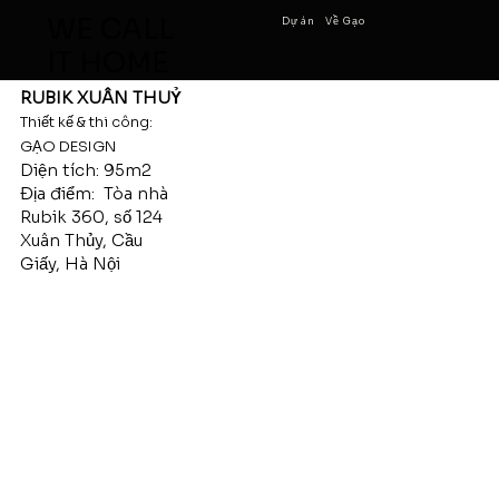
WE CALL
Dự án
Về Gạo
IT HOME
RUBIK XUÂN THUỶ
Thiết kế & thi công:
GẠO DESIGN
Diện tích: 95m2
Địa điểm: Tòa nhà
Rubik 360, số 124
Xuân Thủy, Cầu
Giấy, Hà Nội