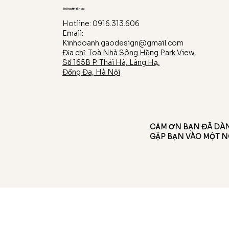
Thông tin liên lạc
Hotline: 0916.313.606
Email:
Kinhdoanh.gaodesign@gmail.com
Địa chỉ: Toà Nhà Sông Hồng Park View,
Số 165B P. Thái Hà, Láng Hạ,
Đống Đa, Hà Nội
CẢM ƠN BẠN ĐÃ DÀN
GẶP BẠN VÀO MỘT N