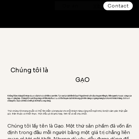
WE CALL
Dự án
Về Gạo
Contact
IT HOME
Chúng tôi là
GẠO
Không ít lần chúng tôi nhận được câu hỏi về cái tên của mình. Tại sao lại đặt tên là Gạo? Ngoài một vài câu chuyện riêng tư liên quan tới cuộc sống của
người sáng lập. Chúng tôi cảm thấy rằng cái tên này thực sự có thể truyền đạt hết những gì mình đang cố gắng mang lại cho mỗi khách hàng. Đối với
chúng tôi, Gạo và Nhà có nét gì đó thật tương đồng.
Thứ chúng tôi mong muốn có thể tìm kiếm và mang lại cho mỗi khách hàng cùng mỗi ngôi nhà, là một cảm giác thật gần
gũi, thân thuộc và thiết thực. Một điều gì đó phù hợp, tinh tế và dễ chịu nhất.
Chúng tôi lấy tên là Gạo. Một thứ sản phẩm đã vốn ấn
định trong đầu mỗi người bằng một giá trị chẳng liên
quan gì tới nội thất. Nhưng dù vậy, dẫu được dùng để