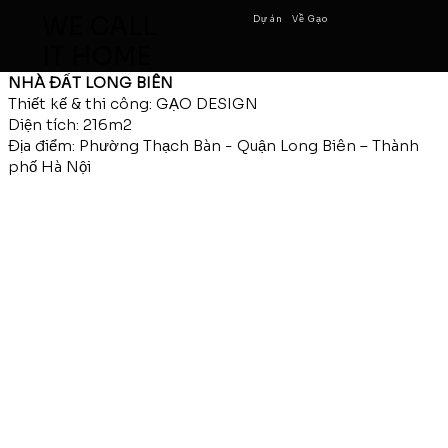
WE CALL
Dự án
Về Gạo
IT HOME
NHÀ ĐẤT LONG BIÊN
Thiết kế & thi công: GẠO DESIGN
Diện tích: 216m2
Địa điểm: Phường Thạch Bàn - Quận Long Biên – Thành
phố Hà Nội