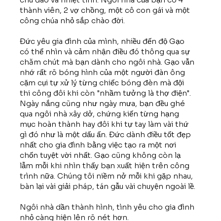
thành viên, 2 vợ chồng, một cô con gái và một
công chúa nhỏ sắp chào đời.
Đức yêu gia đình của mình, nhiều đến độ Gạo
có thể nhìn và cảm nhận điều đó thông qua sự
chăm chút mà bạn dành cho ngôi nhà. Gạo vẫn
nhớ rất rõ bóng hình của một người đàn ông
cặm cụi tự xử lý từng chiếc bóng đèn mà đội
thi công đôi khi còn "nhầm tưởng là thợ điện".
Ngày nắng cũng như ngày mưa, bạn đều ghé
qua ngôi nhà xây dở, chứng kiến từng hạng
mục hoàn thành hay đôi khi tự tay làm vài thứ
gì đó như là một dấu ấn. Đức dành điều tốt đẹp
nhất cho gia đình bằng việc tạo ra một nơi
chốn tuyệt vời nhất. Gạo cũng không còn lạ
lẫm mỗi khi nhìn thấy bạn xuất hiện trên công
trình nữa. Chúng tôi niềm nở mỗi khi gặp nhau,
bàn lại vài giải pháp, tán gẫu vài chuyện ngoài lề.
Ngôi nhà dần thành hình, tình yêu cho gia đình
nhỏ càng hiện lên rõ nét hơn.