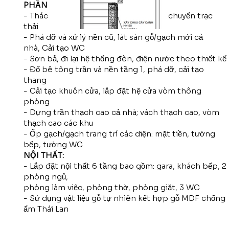
PHẦN THÔ:
- Tháo dỡ, quây che hiện trạng và vận chuyển trạc
thải
- Phá dỡ và xử lý nền cũ, lát sàn gỗ/gạch mới cả
nhà, Cải tạo WC
- Sơn bả, đi lại hệ thống đèn, điện nước theo thiết kế
- Đổ bê tông trần và nền tầng 1, phá dỡ, cải tạo
thang
- Cải tạo khuôn cửa, lắp đặt hệ cửa vòm thông
phòng
- Dựng trần thạch cao cả nhà; vách thạch cao, vòm
thạch cao các khu
- Ốp gạch/gạch trang trí các diện: mặt tiền, tường
bếp, tường WC
NỘI THẤT:
- Lắp đặt nội thất 6 tầng bao gồm: gara, khách bếp, 2
phòng ngủ,
phòng làm việc, phòng thờ, phòng giặt, 3 WC
- Sử dụng vật liệu gỗ tự nhiên kết hợp gỗ MDF chống
ẩm Thái Lan