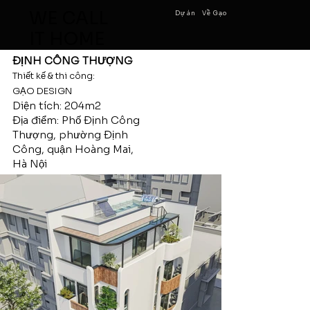
WE CALL
Dự án
Về Gạo
IT HOME
ĐỊNH CÔNG THƯỢNG
Thiết kế & thi công:
GẠO DESIGN
Diện tích: 204m2
Địa điểm: Phố Định Công
Thượng, phường Định
Công, quận Hoàng Mai,
Hà Nội