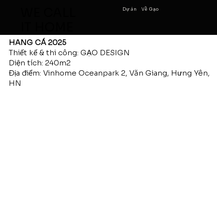
WE CALL
Dự án
Về Gạo
IT HOME
HANG CÁ 2025
Thiết kế & thi công: GẠO DESIGN
Diện tích: 240m2
Địa điểm: Vinhome Oceanpark 2, Văn Giang, Hưng Yên,
HN