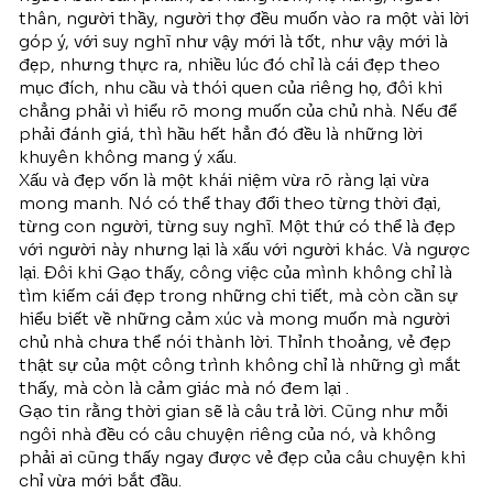
thân, người thầy, người thợ đều muốn vào ra một vài lời
góp ý, với suy nghĩ như vậy mới là tốt, như vậy mới là
đẹp, nhưng thực ra, nhiều lúc đó chỉ là cái đẹp theo
mục đích, nhu cầu và thói quen của riêng họ, đôi khi
chẳng phải vì hiểu rõ mong muốn của chủ nhà. Nếu để
phải đánh giá, thì hầu hết hẳn đó đều là những lời
khuyên không mang ý xấu.
Xấu và đẹp vốn là một khái niệm vừa rõ ràng lại vừa
mong manh. Nó có thể thay đổi theo từng thời đại,
từng con người, từng suy nghĩ. Một thứ có thể là đẹp
với người này nhưng lại là xấu với người khác. Và ngược
lại. Đôi khi Gạo thấy, công việc của mình không chỉ là
tìm kiếm cái đẹp trong những chi tiết, mà còn cần sự
hiểu biết về những cảm xúc và mong muốn mà người
chủ nhà chưa thể nói thành lời. Thỉnh thoảng, vẻ đẹp
thật sự của một công trình không chỉ là những gì mắt
thấy, mà còn là cảm giác mà nó đem lại .
Gạo tin rằng thời gian sẽ là câu trả lời. Cũng như mỗi
ngôi nhà đều có câu chuyện riêng của nó, và không
phải ai cũng thấy ngay được vẻ đẹp của câu chuyện khi
chỉ vừa mới bắt đầu.