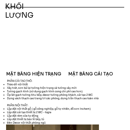
KHỐI
LƯỢNG
MẶT BẰNG HIỆN TRẠNG
MẶT BẰNG CẢI TẠO
PHẦN CẢI TẠO THÔ:
Tháo dỡ nội thất
Xây trát, sơn bả lại tường hiện trạng và tường xây mới
Tường gạch kính (sử dụng gạch kính cong chi phí cao hơn)
Ốp lát gạch tường khu bếp, decor tường phòng khách, cải tạo 2 WC
Dựng vách thạch cao trang trí các phòng, dựng trần thạch cao toàn nhà
PHẦN NỘI THẤT:
Lắp đặt nội thất gỗ ( gỗ công nghiệp, gỗ tự nhiên, đồ sơn Inchem)
Lắp đặt cải tạo thiết bị 2 WC - logia
Lắp đặt rèm cửa tự động
Lắp đặt thiết bị bản lề bếp, tủ
Đèn Decor nội thất phòng ngủ