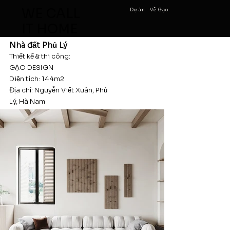
WE CALL
Dự án
Về Gạo
IT HOME
Nhà đất Phủ Lý
Thiết kế & thi công:
GẠO DESIGN
Diện tích: 144m2
Địa chỉ: Nguyễn Viết Xuân, Phủ
Lý, Hà Nam