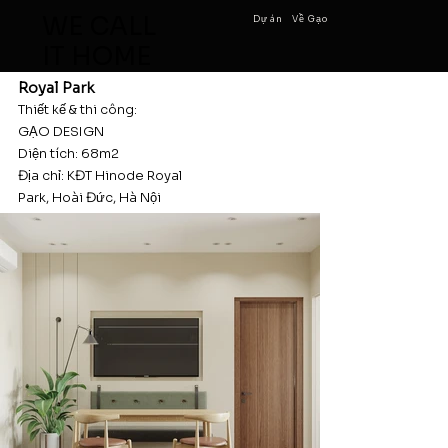
WE CALL
Dự án
Về Gạo
IT HOME
Royal Park
Thiết kế & thi công:
GẠO DESIGN
Diện tích: 68m2
Địa chỉ: KĐT Hinode Royal
Park, Hoài Đức, Hà Nội